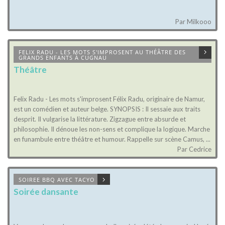
Par Milkooo
FELIX RADU - LES MOTS S'IMPROSENT AU THÉÂTRE DES
GRANDS ENFANTS À CUGNAU
Théâtre
Felix Radu - Les mots s'improsent Félix Radu, originaire de Namur,
est un comédien et auteur belge. SYNOPSIS : Il sessaie aux traits
desprit. Il vulgarise la littérature. Zigzague entre absurde et
philosophie. Il dénoue les non-sens et complique la logique. Marche
en funambule entre théâtre et humour. Rappelle sur scène Camus, ...
Par Cedrice
SOIREE BBQ AVEC TACYO
Soirée dansante