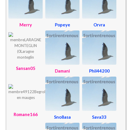
Merry
Popeye
Orvra
Sansan05
Damani
Phil44200
Romane166
Sno8asa
Sava33