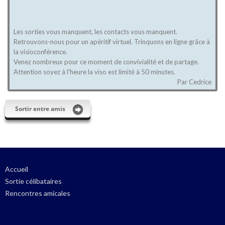
Les sorties vous manquent, les contacts vous manquent.
Retrouvons-nous pour un apéritif virtuel. Trinquons en ligne grâce à
la visioconférence.
Venez nombreux pour ce moment de convivialité et de partage.
Attention soyez à l'heure la viso est limité à 50 minutes.
Eventuellement on pourra aprés une petite pose ...
Par Cedrice
Sortir entre amis
Accueil
Sortie célibataires
Rencontres amicales