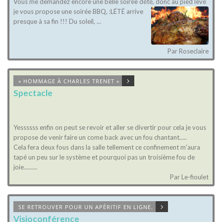
Vous me demandez encore une belle soirée dété, donc au pied levé
je vous propose une soirée BBQ, :
LÉTÉ arrive
presque à sa fin !!! Du soleil, ...
Par Roseclaire
« HOMMAGE À CHARLES TRENET »
Spectacle
Yessssss enfin on peut se revoir et aller se divertir pour cela je vous
propose de venir faire un come back avec un fou chantant.....
Cela fera deux fous dans la salle tellement ce confinement m'aura
tapé un peu sur le système et pourquoi pas un troisième fou de
joie.........
Alors si vous aimez sortir cet hommage sera vous redonner l'envie
Par Le-fioulet
...
SE RETROUVER POUR UN APÉRITIF EN LIGNE.
Visioconférence