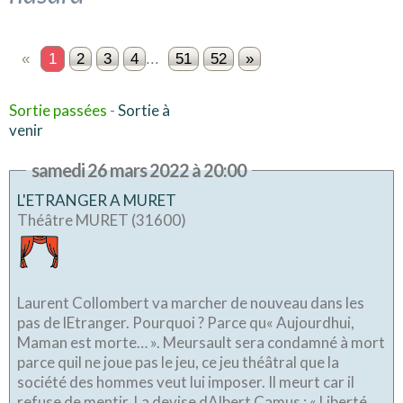
«
1
2
3
4
...
51
52
»
Sortie passées
-
Sortie à
venir
samedi 26 mars 2022 à 20:00
L'ETRANGER A MURET
Théâtre MURET (31600)
Laurent Collombert va marcher de nouveau dans les
pas de lEtranger. Pourquoi ? Parce qu« Aujourdhui,
Maman est morte… ». Meursault sera condamné à mort
parce quil ne joue pas le jeu, ce jeu théâtral que la
société des hommes veut lui imposer. Il meurt car il
refuse de mentir. La devise dAlbert Camus : « Liberté, ...