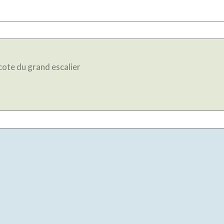
cours dillon entre le pont st michel et le pont neuf a cote du grand escalier