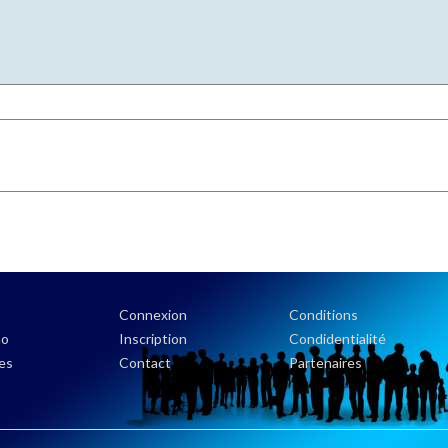
Connexion
Conditions
no
Inscription
Condidentialité
es
Contact
Partenaires