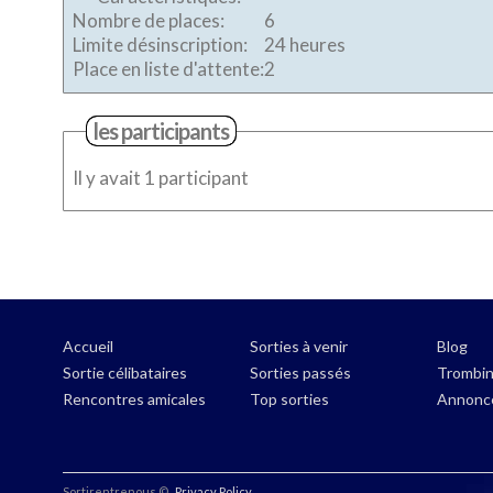
Nombre de places:
6
Limite désinscription:
24 heures
Place en liste d'attente:
2
les participants
Il y avait 1 participant
Accueil
Sorties à venir
Blog
Sortie célibataires
Sorties passés
Trombi
Rencontres amicales
Top sorties
Annonc
Sortirentrenous ©
.
Privacy Policy