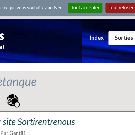
 ceux que vous souhaitez activer
Tout accepter
Tout refuser
Index
Sorties
etanque
 site Sortirentrenous
Par Gentil1