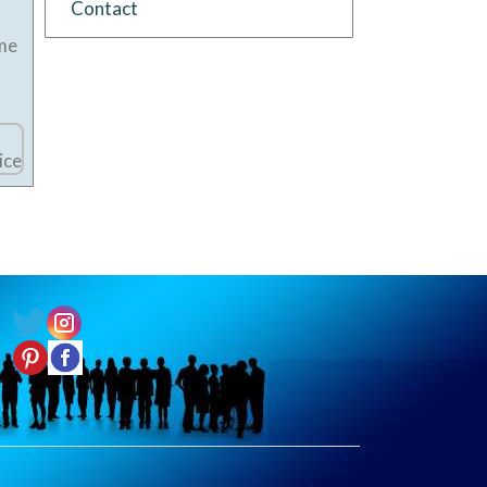
Contact
mme
ice