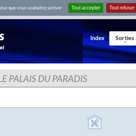
 ceux que vous souhaitez activer
Tout accepter
Tout refuser
Index
Sorties
s LE PALAIS DU PARADIS