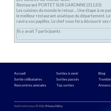
Restaurant PORTET SUR GARONNE (31120)
Les cuisines du monde le retour... Une étape à ne p
le meilleur restaurant asiatique du département. Le
ravira vos papilles. Le chef vous fera dé
Ils y avait 7 participants
Accueil
Sorties à venir
Blog
Sortie célibataires
Sorties passés
Trombi
Rencontres amicales
Top sorties
Annonc
Sortirentrenous ©
2026
.
Privacy Policy